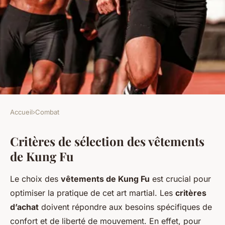
Accueil
›
Combat
COMBAT
Critères de sélection des vêtements
Se vêtir pour le Kung Fu :
de Kung Fu
Guide d'achat
Le choix des
vêtements de Kung Fu
est crucial pour
Augustin
•
23 avril 2025
•
4 min de lecture
optimiser la pratique de cet art martial. Les
critères
d’achat
doivent répondre aux besoins spécifiques de
confort et de liberté de mouvement. En effet, pour